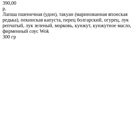
390,00
р.
Лапша пшеничная (удон), такуан (маринованная японская
редька), пекинская капуста, перец болгарский, огурец, лук
репчатый, лук зеленый, морковь, кунжут, кунжутное масло,
фирменный соус Wok
300 гр