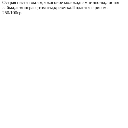
Острая паста том-ям,кокосовое молоко,шампиньоны,листья
лайма,лемонграсс,томаты,креветка.Подается с рисом.
250/100гр